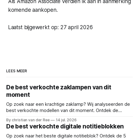
Als Amazon Associate verdien ik aan in aanmerking
komende aankopen.
Laatst bijgewerkt op: 27 april 2026
LEES MEER
De best verkochte zaklampen van dit
moment
Op zoek naar een krachtige zaklamp? Wij analyseerden de
best verkochte modellen van dit moment. Ontdek de
ultieme top 5 met plus- en minpunten. Reviews en deals
By christian van der Ree
14 jul. 2026
voor: oplaadbare led lamp, looplamp, zaklamp kopen,
De best verkochte digitale notitieblokken
krachtige zaklantaarn, tactische zaklamp, beste survival
lamp, uv licht urine detector,
Op zoek naar het beste digitale notitieblok? Ontdek de 5