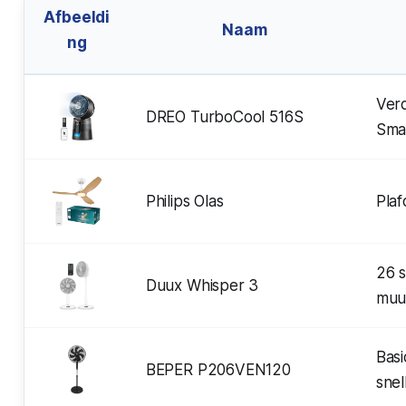
Afbeeldi
Naam
ng
Ver
DREO TurboCool 516S
Sma
Philips Olas
Plaf
26 
Duux Whisper 3
muur
Basi
BEPER P206VEN120
sne