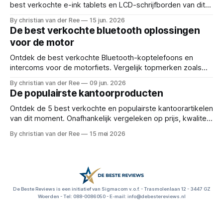
best verkochte e-ink tablets en LCD-schrijfborden van dit
moment. Vergelijk prijzen en functionaliteiten! Reviews en
By christian van der Ree
15 jun. 2026
deals voor: digitaal notitieblok, e-ink tablet, elektronisch
De best verkochte bluetooth oplossingen
schrijfblok, digitaal notitieboek, herbruikbaar notitieboek,
voor de motor
pape
Ontdek de best verkochte Bluetooth-koptelefoons en
intercoms voor de motorfiets. Vergelijk topmerken zoals
Cardo, Ejeas en Lexin en vind de perfecte headset!
By christian van der Ree
09 jun. 2026
Reviews en deals voor: motor intercom, bluetooth
De populairste kantoorproducten
motorheadset, motor communicatiesysteem, beste motor
headset, cardo spirit, ejeas v6 pro, lex
Ontdek de 5 best verkochte en populairste kantoorartikelen
van dit moment. Onafhankelijk vergeleken op prijs, kwaliteit
en functionaliteit. Reviews en deals voor: kantoorartikelen,
By christian van der Ree
15 mei 2026
bureau accessoires, kantoorbenodigdheden, thuiswerkplek
inrichten, dubbelzijdig plakband, kantoorspullen kopen,
beste s
De Beste Reviews is een initiatief van Sigmacom v.o.f. - Trasmolenlaan 12 - 3447 GZ
Woerden - Tel: 088-0086050 - E-mail: info@debestereviews.nl