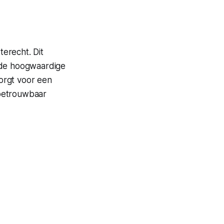
erecht. Dit
n de hoogwaardige
orgt voor een
n betrouwbaar