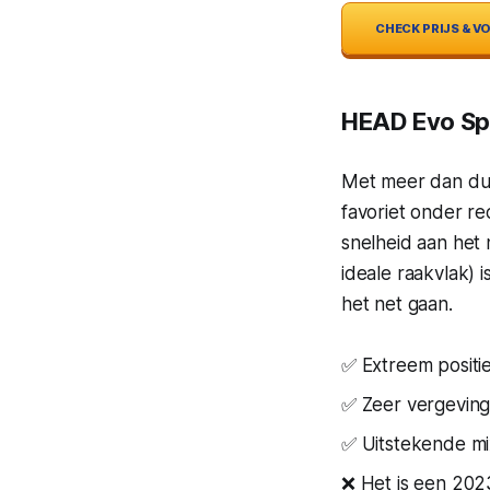
CHECK PRIJS & 
HEAD Evo S
Met meer dan du
favoriet onder re
snelheid aan het n
ideale raakvlak) 
het net gaan.
✅ Extreem positi
✅ Zeer vergeving
✅ Uitstekende m
❌ Het is een 2023