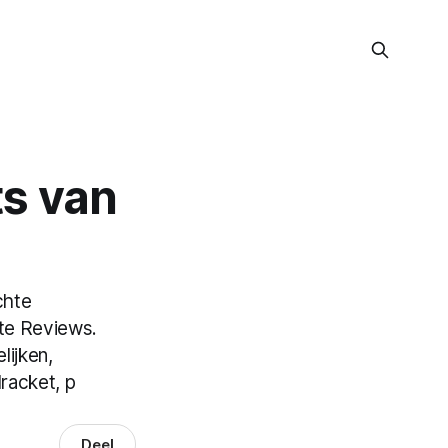
ts van
chte
te Reviews.
lijken,
racket, p
Deel