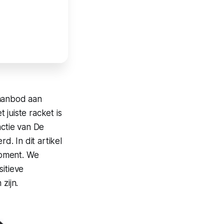
 aanbod aan
 juiste racket is
actie van De
. In dit artikel
moment. We
itieve
zijn.