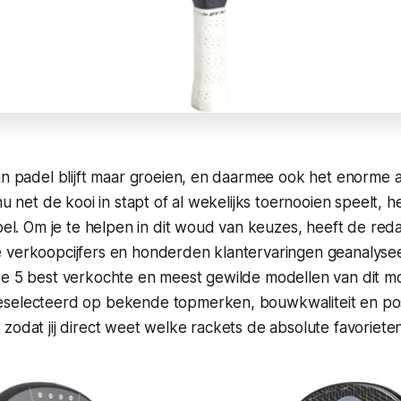
van padel blijft maar groeien, en daarmee ook het enorme
nu net de kooi in stapt of al wekelijks toernooien speelt, het
spel. Om je te helpen in dit woud van keuzes, heeft de red
verkoopcijfers en honderden klantervaringen geanalyseerd
de 5 best verkochte en meest gewilde modellen van dit 
selecteerd op bekende topmerken, bouwkwaliteit en pos
zodat jij direct weet welke rackets de absolute favorieten 