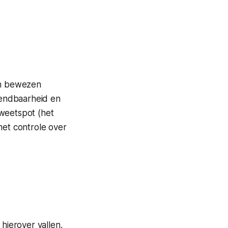
en bewezen
 wendbaarheid en
 sweetspot (het
met controle over
hierover vallen.