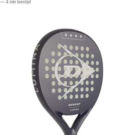
—
4 min leestijd