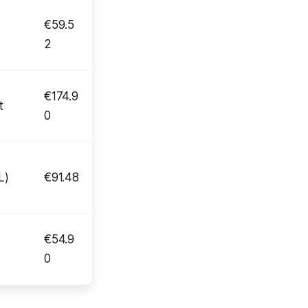
€59.5
2
€174.9
t
0
L)
€91.48
€54.9
0