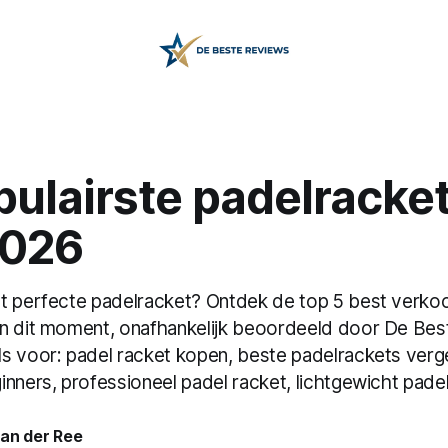
ulairste padelracke
2026
t perfecte padelracket? Ontdek de top 5 best verko
n dit moment, onafhankelijk beoordeeld door De Bes
s voor: padel racket kopen, beste padelrackets verge
nners, professioneel padel racket, lichtgewicht padel
van der Ree