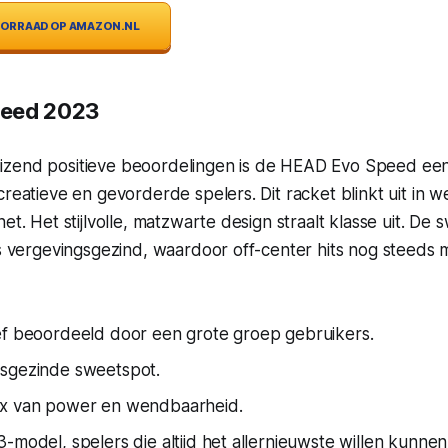
VOORRAAD OP AMAZON.NL
peed 2023
izend positieve beoordelingen is de HEAD Evo Speed e
creatieve en gevorderde spelers. Dit racket blinkt uit in
et. Het stijlvolle, matzwarte design straalt klasse uit. De
is vergevingsgezind, waardoor off-center hits nog steeds 
ef beoordeeld door een grote groep gebruikers.
sgezinde sweetspot.
ix van power en wendbaarheid.
-model, spelers die altijd het allernieuwste willen kunnen 