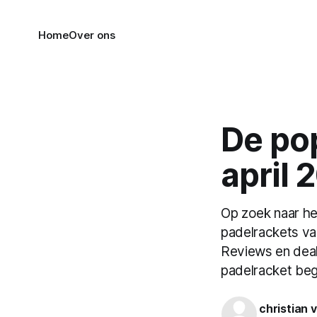
Home
Over ons
De pop
april 
Op zoek naar he
padelrackets va
Reviews en deal
padelracket begi
christian 