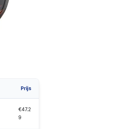
Prijs
€47.2
9