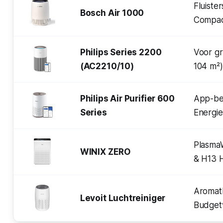
Fluister
Bosch Air 1000
Compa
Philips Series 2200
Voor gr
(AC2210/10)
104 m²)
Philips Air Purifier 600
App-be
Series
Energie
Plasma
WINIX ZERO
& H13 
Aromat
Levoit Luchtreiniger
Budgetv