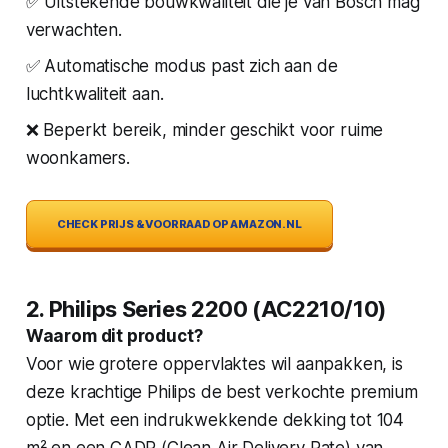
✅ Uitstekende bouwkwaliteit die je van Bosch mag
verwachten.
✅ Automatische modus past zich aan de
luchtkwaliteit aan.
❌ Beperkt bereik, minder geschikt voor ruime
woonkamers.
CHECK PRIJS & VOORRAAD OP AMAZON.NL
2. Philips Series 2200 (AC2210/10)
Waarom dit product?
Voor wie grotere oppervlaktes wil aanpakken, is
deze krachtige Philips de best verkochte premium
optie. Met een indrukwekkende dekking tot 104
m² en een CADR (Clean Air Delivery Rate) van