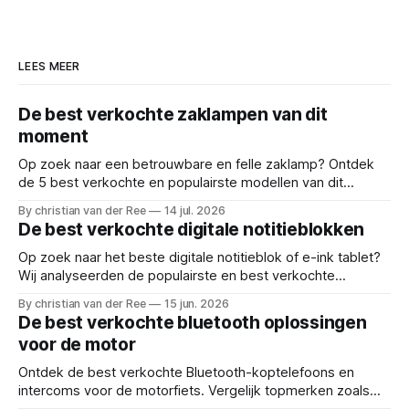
LEES MEER
De best verkochte zaklampen van dit
moment
Op zoek naar een betrouwbare en felle zaklamp? Ontdek
de 5 best verkochte en populairste modellen van dit
moment. Onafhankelijk vergeleken en beoordeeld. Reviews
By christian van der Ree
14 jul. 2026
en deals voor: led zaklamp, oplaadbare zaklamp, beste
De best verkochte digitale notitieblokken
felle zaklamp, uv blacklight, compacte handlamp, tactische
zaklamp, kampeer verlicht
Op zoek naar het beste digitale notitieblok of e-ink tablet?
Wij analyseerden de populairste en best verkochte
modellen van dit moment. Bekijk de top 5! Reviews en
By christian van der Ree
15 jun. 2026
deals voor: digitaal notitieblok, e-ink tablet, elektronisch
De best verkochte bluetooth oplossingen
schrijfblok, digitaal tekenbord, slim notitieboek,
voor de motor
herbruikbaar notitieblok
Ontdek de best verkochte Bluetooth-koptelefoons en
intercoms voor de motorfiets. Vergelijk topmerken zoals