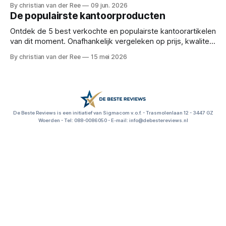
Cardo, Ejeas en Lexin en vind de perfecte headset!
By christian van der Ree
09 jun. 2026
Reviews en deals voor: motor intercom, bluetooth
De populairste kantoorproducten
motorheadset, motor communicatiesysteem, beste motor
headset, cardo spirit, ejeas v6 pro, lex
Ontdek de 5 best verkochte en populairste kantoorartikelen
van dit moment. Onafhankelijk vergeleken op prijs, kwaliteit
en functionaliteit. Reviews en deals voor: kantoorartikelen,
By christian van der Ree
15 mei 2026
bureau accessoires, kantoorbenodigdheden, thuiswerkplek
inrichten, dubbelzijdig plakband, kantoorspullen kopen,
beste s
De Beste Reviews is een initiatief van Sigmacom v.o.f. - Trasmolenlaan 12 - 3447 GZ
Woerden - Tel: 088-0086050 - E-mail: info@debestereviews.nl