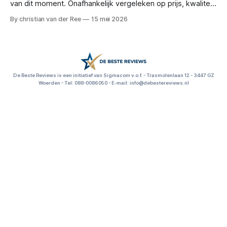
van dit moment. Onafhankelijk vergeleken op prijs, kwaliteit
en functionaliteit. Reviews en deals voor: kantoorartikelen,
By christian van der Ree
15 mei 2026
bureau accessoires, kantoorbenodigdheden, thuiswerkplek
inrichten, dubbelzijdig plakband, kantoorspullen kopen,
beste s
De Beste Reviews is een initiatief van Sigmacom v.o.f. - Trasmolenlaan 12 - 3447 GZ
Woerden - Tel: 088-0086050 - E-mail: info@debestereviews.nl