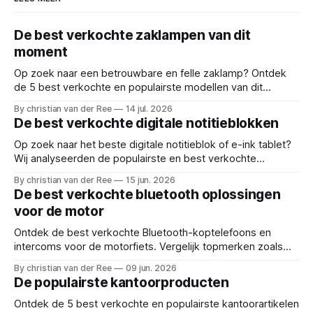
De best verkochte zaklampen van dit
moment
Op zoek naar een betrouwbare en felle zaklamp? Ontdek
de 5 best verkochte en populairste modellen van dit
moment. Onafhankelijk vergeleken en beoordeeld. Reviews
By christian van der Ree
14 jul. 2026
en deals voor: led zaklamp, oplaadbare zaklamp, beste
De best verkochte digitale notitieblokken
felle zaklamp, uv blacklight, compacte handlamp, tactische
zaklamp, kampeer verlicht
Op zoek naar het beste digitale notitieblok of e-ink tablet?
Wij analyseerden de populairste en best verkochte
modellen van dit moment. Bekijk de top 5! Reviews en
By christian van der Ree
15 jun. 2026
deals voor: digitaal notitieblok, e-ink tablet, elektronisch
De best verkochte bluetooth oplossingen
schrijfblok, digitaal tekenbord, slim notitieboek,
voor de motor
herbruikbaar notitieblok
Ontdek de best verkochte Bluetooth-koptelefoons en
intercoms voor de motorfiets. Vergelijk topmerken zoals
Cardo, Ejeas en Lexin en vind de perfecte headset!
By christian van der Ree
09 jun. 2026
Reviews en deals voor: motor intercom, bluetooth
De populairste kantoorproducten
motorheadset, motor communicatiesysteem, beste motor
headset, cardo spirit, ejeas v6 pro, lex
Ontdek de 5 best verkochte en populairste kantoorartikelen