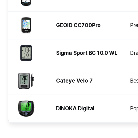
GEOID CC700Pro
Pr
Sigma Sport BC 10.0 WL
Dra
Cateye Velo 7
Be
DINOKA Digital
Pop