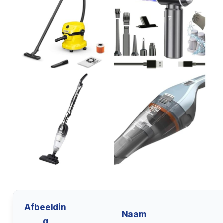
Afbeeldin
Naam
g