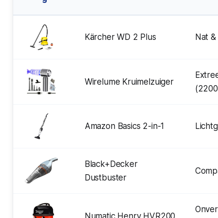
Kärcher WD 2 Plus
Nat &
Extre
Wirelume Kruimelzuiger
(2200
Amazon Basics 2-in-1
Licht
Black+Decker
Comp
Dustbuster
Onver
Numatic Henry HVR200