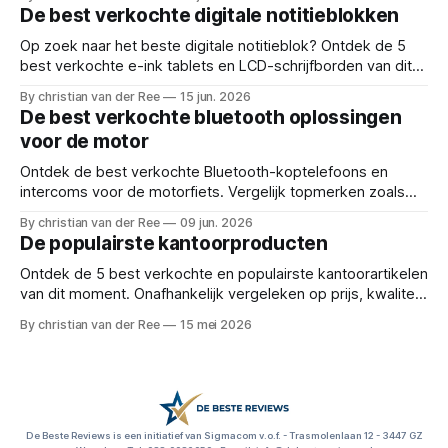
voor: oplaadbare led lamp, looplamp, zaklamp kopen,
De best verkochte digitale notitieblokken
krachtige zaklantaarn, tactische zaklamp, beste survival
lamp, uv licht urine detector,
Op zoek naar het beste digitale notitieblok? Ontdek de 5
best verkochte e-ink tablets en LCD-schrijfborden van dit
moment. Vergelijk prijzen en functionaliteiten! Reviews en
By christian van der Ree
15 jun. 2026
deals voor: digitaal notitieblok, e-ink tablet, elektronisch
De best verkochte bluetooth oplossingen
schrijfblok, digitaal notitieboek, herbruikbaar notitieboek,
voor de motor
pape
Ontdek de best verkochte Bluetooth-koptelefoons en
intercoms voor de motorfiets. Vergelijk topmerken zoals
Cardo, Ejeas en Lexin en vind de perfecte headset!
By christian van der Ree
09 jun. 2026
Reviews en deals voor: motor intercom, bluetooth
De populairste kantoorproducten
motorheadset, motor communicatiesysteem, beste motor
headset, cardo spirit, ejeas v6 pro, lex
Ontdek de 5 best verkochte en populairste kantoorartikelen
van dit moment. Onafhankelijk vergeleken op prijs, kwaliteit
en functionaliteit. Reviews en deals voor: kantoorartikelen,
By christian van der Ree
15 mei 2026
bureau accessoires, kantoorbenodigdheden, thuiswerkplek
inrichten, dubbelzijdig plakband, kantoorspullen kopen,
beste s
De Beste Reviews is een initiatief van Sigmacom v.o.f. - Trasmolenlaan 12 - 3447 GZ