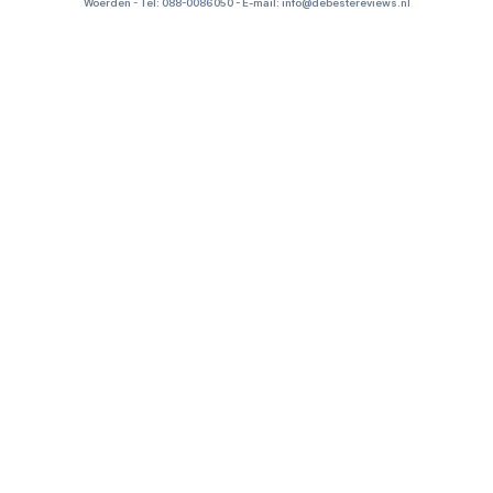
Woerden - Tel: 088-0086050 - E-mail: info@debestereviews.nl