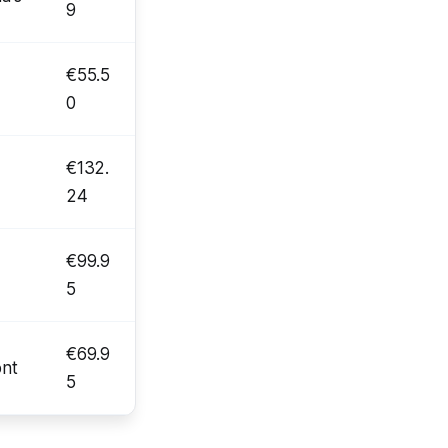
9
€55.5
0
€132.
24
€99.9
5
€69.9
ont
5