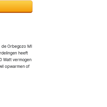
is de Orbegozo MI
rdelingen heeft
700 Watt vermogen
 wil opwarmen of