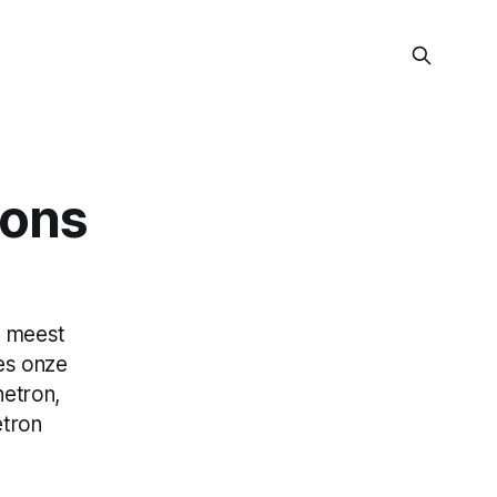
rons
n meest
ees onze
etron,
etron