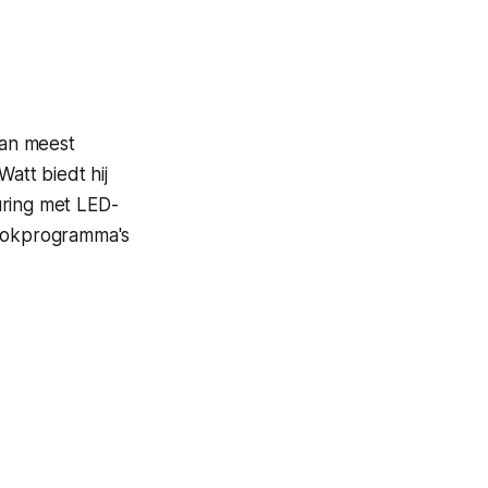
van meest
att biedt hij
uring met LED-
kookprogramma's