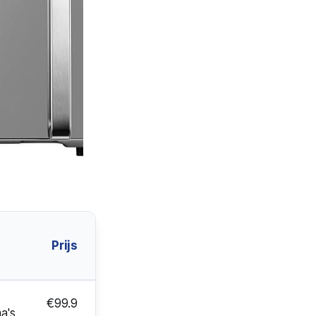
Prijs
€99.9
a's