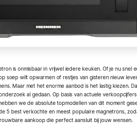
on is onmisbaar in vrijwel iedere keuken. Of je nu snel ee
p soep wilt opwarmen of restjes van gisteren nieuw leven 
ens. Maar met het enorme aanbod is het lastig kiezen. D
ronderzoek al gedaan. Op basis van actuele verkoopcijfer
 hebben we de absolute topmodellen van dit moment gesel
 de 5 best verkochte en meest populaire magnetrons, zoda
rouwbare aankoop die perfect aansluit bij jouw wensen.