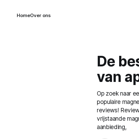
Home
Over ons
De be
van ap
Op zoek naar e
populaire magnet
reviews! Revie
vrijstaande ma
aanbieding,