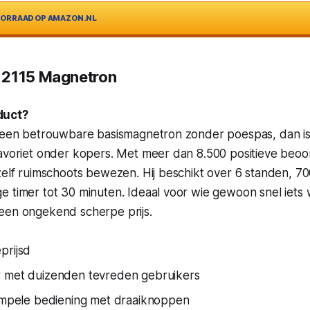
VOORRAAD OP AMAZON.NL
 2115 Magnetron
duct?
r een betrouwbare basismagnetron zonder poespas, dan 
favoriet onder kopers. Met meer dan 8.500 positieve beoo
hzelf ruimschoots bewezen. Hij beschikt over 6 standen, 
e timer tot 30 minuten. Ideaal voor wie gewoon snel iets
een ongekend scherpe prijs.
prijsd
 met duizenden tevreden gebruikers
simpele bediening met draaiknoppen