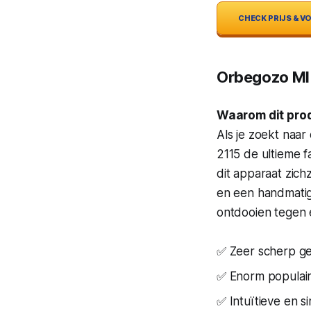
CHECK PRIJS & 
Orbegozo MI
Waarom dit pro
Als je zoekt naa
2115 de ultieme 
dit apparaat zic
en een handmatig
ontdooien tegen 
✅ Zeer scherp ge
✅ Enorm populair
✅ Intuïtieve en 