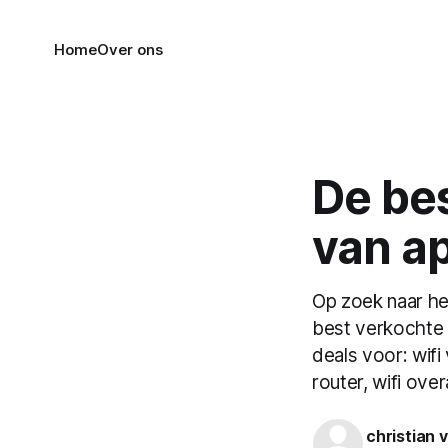
Home
Over ons
De be
van ap
Op zoek naar he
best verkochte 
deals voor: wifi
router, wifi over
christian 