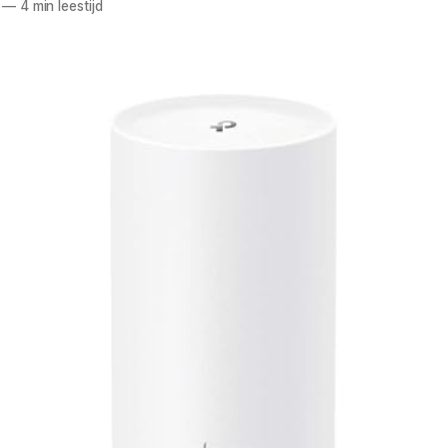
—
4 min leestijd