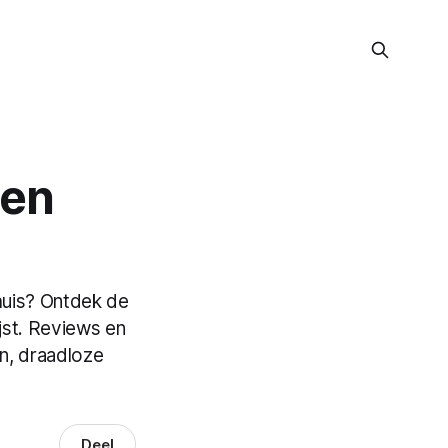
men
huis? Ontdek de
jst. Reviews en
en, draadloze
Deel