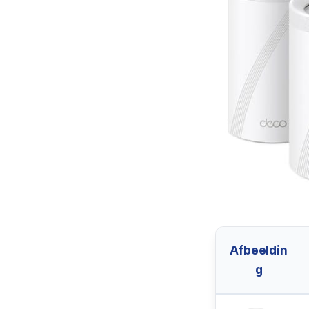
Afbeeldin
g