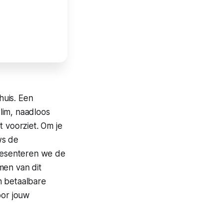
huis. Een
lim, naadloos
t voorziet. Om je
ws de
presenteren we de
men van dit
n betaalbare
oor jouw