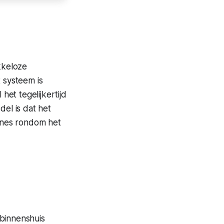
kkeloze
 systeem is
et tegelijkertijd
del is dat het
ones rondom het
 binnenshuis