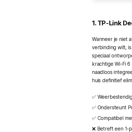
1. TP-Link D
Wanneer je niet a
verbinding wilt, 
speciaal ontworpe
krachtige Wi-Fi 6
naadloos integre
huis definitief eli
✅ Weerbestendig 
✅ Ondersteunt Po
✅ Compatibel met
❌ Betreft een 1-