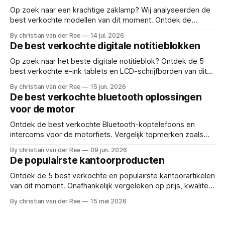
Op zoek naar een krachtige zaklamp? Wij analyseerden de
best verkochte modellen van dit moment. Ontdek de
ultieme top 5 met plus- en minpunten. Reviews en deals
By christian van der Ree
14 jul. 2026
voor: oplaadbare led lamp, looplamp, zaklamp kopen,
De best verkochte digitale notitieblokken
krachtige zaklantaarn, tactische zaklamp, beste survival
lamp, uv licht urine detector,
Op zoek naar het beste digitale notitieblok? Ontdek de 5
best verkochte e-ink tablets en LCD-schrijfborden van dit
moment. Vergelijk prijzen en functionaliteiten! Reviews en
By christian van der Ree
15 jun. 2026
deals voor: digitaal notitieblok, e-ink tablet, elektronisch
De best verkochte bluetooth oplossingen
schrijfblok, digitaal notitieboek, herbruikbaar notitieboek,
voor de motor
pape
Ontdek de best verkochte Bluetooth-koptelefoons en
intercoms voor de motorfiets. Vergelijk topmerken zoals
Cardo, Ejeas en Lexin en vind de perfecte headset!
By christian van der Ree
09 jun. 2026
Reviews en deals voor: motor intercom, bluetooth
De populairste kantoorproducten
motorheadset, motor communicatiesysteem, beste motor
headset, cardo spirit, ejeas v6 pro, lex
Ontdek de 5 best verkochte en populairste kantoorartikelen
van dit moment. Onafhankelijk vergeleken op prijs, kwaliteit
en functionaliteit. Reviews en deals voor: kantoorartikelen,
By christian van der Ree
15 mei 2026
bureau accessoires, kantoorbenodigdheden, thuiswerkplek
inrichten, dubbelzijdig plakband, kantoorspullen kopen,