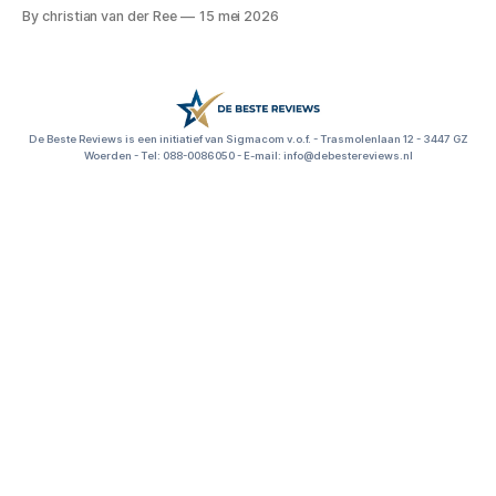
en functionaliteit. Reviews en deals voor: kantoorartikelen,
By christian van der Ree
15 mei 2026
bureau accessoires, kantoorbenodigdheden, thuiswerkplek
inrichten, dubbelzijdig plakband, kantoorspullen kopen,
beste s
De Beste Reviews is een initiatief van Sigmacom v.o.f. - Trasmolenlaan 12 - 3447 GZ
Woerden - Tel: 088-0086050 - E-mail: info@debestereviews.nl