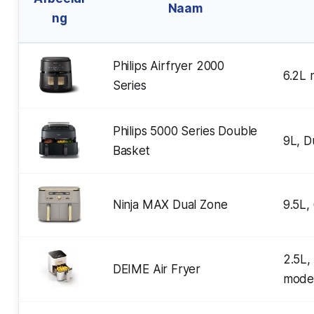
Naam
ng
Philips Airfryer 2000
6.2L 
Series
Philips 5000 Series Double
9L, D
Basket
Ninja MAX Dual Zone
9.5L, 
2.5L,
DEIME Air Fryer
mode