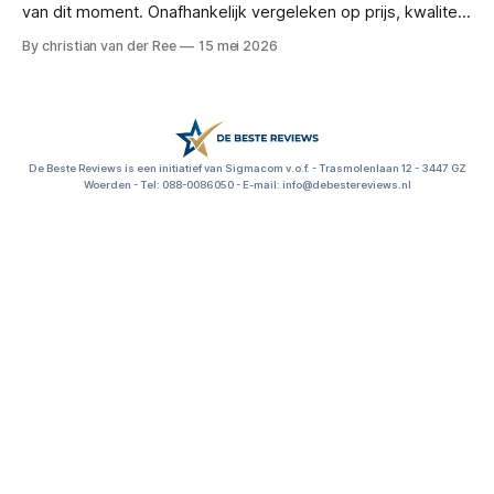
van dit moment. Onafhankelijk vergeleken op prijs, kwaliteit
en functionaliteit. Reviews en deals voor: kantoorartikelen,
By christian van der Ree
15 mei 2026
bureau accessoires, kantoorbenodigdheden, thuiswerkplek
inrichten, dubbelzijdig plakband, kantoorspullen kopen,
beste s
De Beste Reviews is een initiatief van Sigmacom v.o.f. - Trasmolenlaan 12 - 3447 GZ
Woerden - Tel: 088-0086050 - E-mail: info@debestereviews.nl