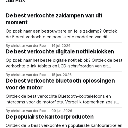
LEES MEER
De best verkochte zaklampen van dit
moment
Op zoek naar een betrouwbare en felle zaklamp? Ontdek
de 5 best verkochte en populairste modellen van dit
moment. Onafhankelijk vergeleken en beoordeeld. Reviews
By christian van der Ree
14 jul. 2026
en deals voor: led zaklamp, oplaadbare zaklamp, beste
De best verkochte digitale notitieblokken
felle zaklamp, uv blacklight, compacte handlamp, tactische
zaklamp, kampeer verlicht
Op zoek naar het beste digitale notitieblok? Ontdek de best
verkochte e-ink tablets en LCD-schrijfborden van dit
moment. Bekijk onze onafhankelijke test. Reviews en deals
By christian van der Ree
15 jun. 2026
voor: digitaal notitieboek, e-ink tablet, lcd schrijfbord,
De best verkochte bluetooth oplossingen
remarkable alternatief, herbruikbaar notitieblok, elektronisch
voor de motor
papier,
Ontdek de best verkochte Bluetooth-koptelefoons en
intercoms voor de motorfiets. Vergelijk topmerken zoals
Cardo, Ejeas en Lexin en vind de perfecte headset!
By christian van der Ree
09 jun. 2026
Reviews en deals voor: motor intercom, bluetooth
De populairste kantoorproducten
motorheadset, motor communicatiesysteem, beste motor
headset, cardo spirit, ejeas v6 pro, lex
Ontdek de 5 best verkochte en populairste kantoorartikelen